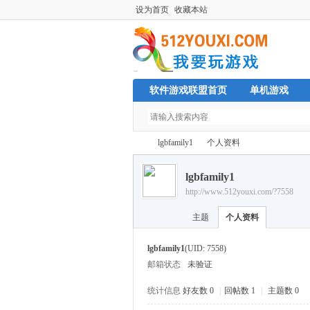
设为首页
收藏本站
软件游戏联盟首页
单机游戏
lgbfamily1
个人资料
lgbfamily1
http://www.512youxi.com/?7558
单
›
›
主题
个人资料
lgbfamily1
(UID: 7558)
邮箱状态
未验证
统计信息
好友数 0
|
回帖数 1
|
主题数 0