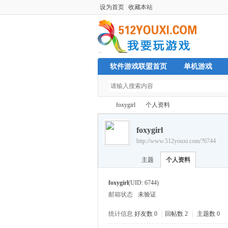
设为首页
收藏本站
软件游戏联盟首页
单机游戏
foxygirl
个人资料
foxygirl
http://www.512youxi.com/?6744
单
›
›
主题
个人资料
foxygirl
(UID: 6744)
邮箱状态
未验证
统计信息
好友数 0
|
回帖数 2
|
主题数 0