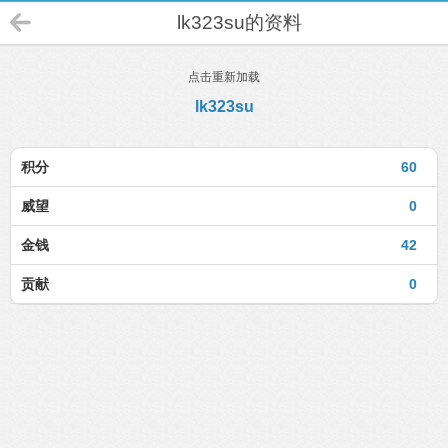
lk323su的资料
点击重新加载
lk323su
积分
60
威望
0
金钱
42
贡献
0