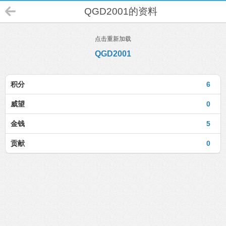
QGD2001的资料
点击重新加载
QGD2001
积分
6
威望
0
金钱
5
贡献
0