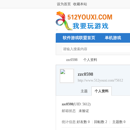
设为首页
收藏本站
软件游戏联盟首页
单机游戏
zzc0598
个人资料
zzc0598
http://www.512youxi.com/?5612
单
›
›
主题
个人资料
zzc0598
(UID: 5612)
邮箱状态
未验证
统计信息
好友数 0
|
回帖数 2
|
主题数 0