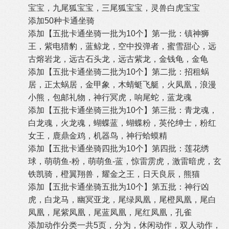
宝宝，九尾狐宝宝，三尾狐宝宝，灵兽白虎宝宝
添加50种卡通坐骑
添加【五批卡通坐骑一批为10个】第一批：镇神狮
王，紫电猎豹，蓝鲸龙，空中投弹者，蜜雪甜心，远
古熔岩龙，远古石头龙，远古紫龙，金钱龟，金龟
添加【五批卡通坐骑二批为10个】第二批：招租蜗
居，正太蜗居，金甲象，木蜻蜓飞艇，火凤凰，浪漫
小熊，包邮礼物，神行冥虎，响尾蛇，蓝龙魂
添加【五批卡通坐骑三批为10个】第三批：青龙魂，
白龙魂，火龙魂，蝴蝶蓝，蝴蝶粉，英伦绅士，粉红
女王，鹿鼎金鸡，机器鸟，神行蛤蟆精
添加【五批卡通坐骑四批为10个】第四批：莲花绣
球，萌萌鱼-粉，萌萌鱼-蓝，惊雷雳虎，激雷暗虎，玄
铁凯骑，橙翼翔兽，耀金之王，日天良辰，熊猫
添加【五批卡通坐骑五批为10个】第五批：神行凶
虎，白龙马，幽冥亚龙，尾绿凤凰，尾橙凤凰，尾白
凤凰，尾紫凤凰，尾蓝凤凰，尾红凤凰，孔雀
添加动作分类一共5页，分为，休闲动作，双人动作，