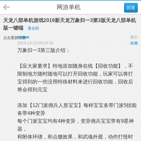
网游单机
回复
天龙八部单机游戏2019新天龙万象归一3第3版天龙八部单机
版一键端
看全部
mtdwo
楼主
点击重新加载
2019-12-23 09:20:30
收藏
万象归一3第三版介绍：
【应大家要求】特地添加随身在线【回收功能】，不
限制地方随时随地可以打开回收功能，玩家可以将打
宝得到的一些没用特殊材料来进行回收功能，回收后
将会得到元宝
添加【12门派佣兵人形宝宝】每样宝宝各带门派5技能
各带4种变异
每个门派宝宝均有4种变异，变异佣兵宝宝带有9星神
器，
和附体环绕，和点缀效果，和武魂外观，动作打怪时