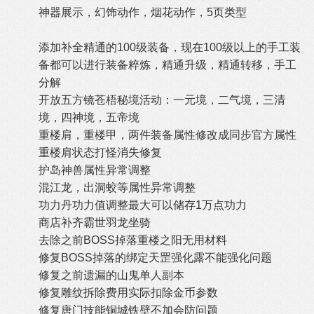
神器展示，幻饰动作，烟花动作，5页类型
添加补全精通的100级装备，现在100级以上的手工装
备都可以进行装备粹炼，精通升级，精通转移，手工
分解
开放五方镜苍梧秘境活动：一元境，二气境，三清
境，四神境，五帝境
重楼肩，重楼甲，两件装备属性修改成同步官方属性
重楼肩状态打怪消失修复
护岛神兽属性异常调整
混江龙，出洞蛟等属性异常调整
功力丹功力值调整最大可以储存1万点功力
商店补齐霸世羽龙坐骑
去除之前BOSS掉落重楼之阳无用材料
修复BOSS掉落的绑定天罡强化露不能强化问题
修复之前遗漏的山鬼单人副本
修复雕纹拆除费用实际扣除金币参数
修复唐门技能铜城铁壁不加会防问题