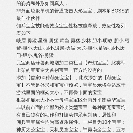
的姿势和外形如同真人，
非外面垃圾单机的普通攻击人形宝宝，刷本刷BOSS的
最佳小伙伴
佣兵宝宝技能会效应宝宝性格技能释放，效应性格列
表如下
峨眉-勇猛.星宿-勇猛.武当-勇猛.少林-胆小.明教-胆小.丐
帮-胆小.天山-胆小.逍遥-勇猛.天龙-胆小.慕容-胆小.唐
门-胆小.鬼谷-勇猛
元宝商店珍兽商城增加二类栏目【奇幻宝宝】此类型
上架的宝宝专为首创宝宝，官方均没有的
添加【首家60种萌宠宝宝】，此次添加的【萌宠宝
宝】不管是外形和宝宝框预览，宝宝显示将会适应于
游戏里面的框架大小，不再像市面的宝宝
框架和显示大小不一每样宝宝区分内外平衡类型宝宝
非以前市面的全部为外功类型宝宝，每种萌宠宝宝均
有自己独有的动作和打怪动作呆萌到顶，属性和
佣兵宝宝属性均为高资质属性。一栏目为10个宝宝：
神厨太公宝宝，天机灵童宝宝，神勇南蛮宝宝，五毒