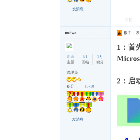
戏
发消息
回复
mtdwo
楼主
|
发表
1：首先
3499
91
1万
Micr
主题
回帖
积分
_
管理员
2：启
积分
15758
发消息
单