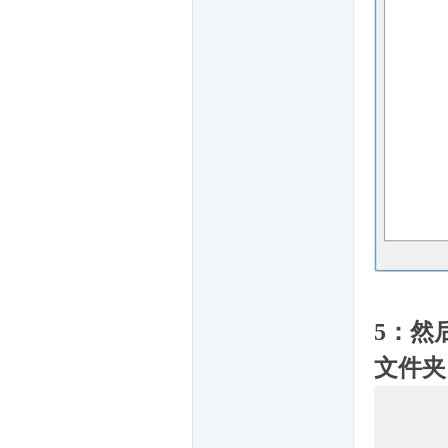
戏
5：然
文件夹
大