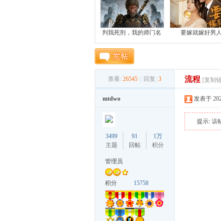
机
判我死刑，我的师门名
要嫁就嫁好男
流程
查看:
26545
|
回复:
3
[复制链
mtdwo
发表于 2021-
提示:
该
游
3499
91
1万
主题
回帖
积分
管理员
积分
15758