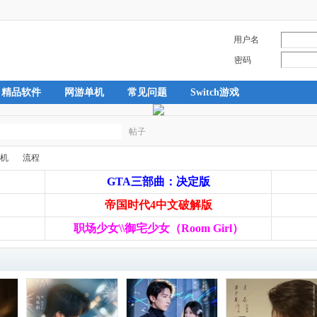
用户名
密码
精品软件
网游单机
常见问题
Switch游戏
帖子
搜
机
流程
GTA三部曲：决定版
帝国时代4中文破解版
索
›
职场少女\\御宅少女（Room Girl）