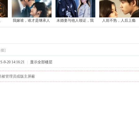
人
我嫁谁，谁才是继承人
未婚妻与他人领证，我
人前不熟，人后上瘾
接]
9-20 14:16:21
|
显示全部楼层
帖被管理员或版主屏蔽