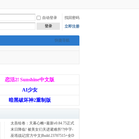
自动登录
找回密码
登录
立即注册
快捷导航
恋活2! Sunshine中文版
AI少女
暗黑破坏神2重制版
太吾绘卷：天幕心帷+最新v0.84.75正式
末日降临! 被美女们关进避难所!?|中字-
巫塔战记|官方中文|Build.23707515+全D