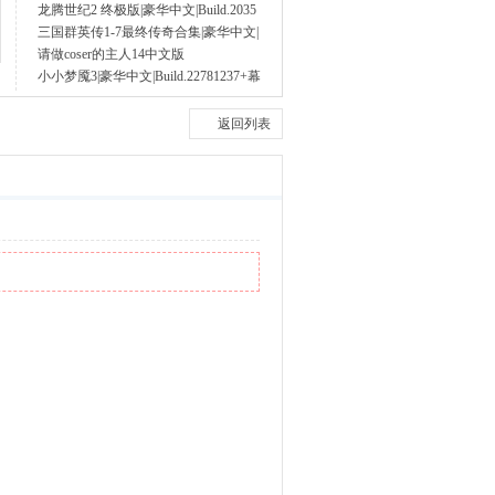
龙腾世纪2 终极版|豪华中文|Build.2035
三国群英传1-7最终传奇合集|豪华中文|
请做coser的主人14中文版
小小梦魇3|豪华中文|Build.22781237+幕
返回列表