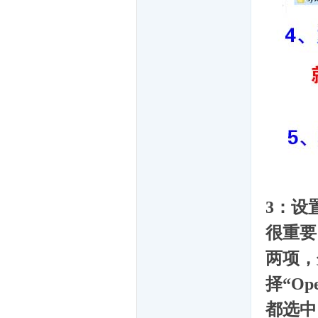
戏
3：设
下
很重要
两项，
择“O
都选中