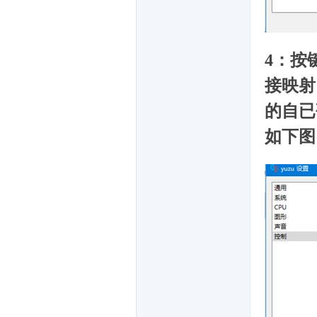
单
4：按
接映射
的自已
如下图
机
游