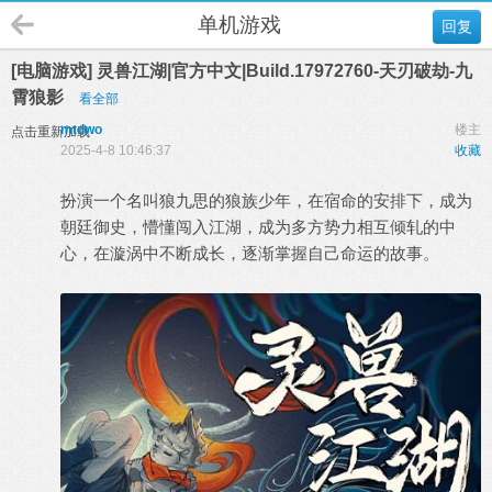
单机游戏
回复
[电脑游戏] 灵兽江湖|官方中文|Build.17972760-天刃破劫-九
霄狼影
看全部
mtdwo
楼主
点击重新加载
2025-4-8 10:46:37
收藏
扮演一个名叫狼九思的狼族少年，在宿命的安排下，成为
朝廷御史，懵懂闯入江湖，成为多方势力相互倾轧的中
心，在漩涡中不断成长，逐渐掌握自己命运的故事。