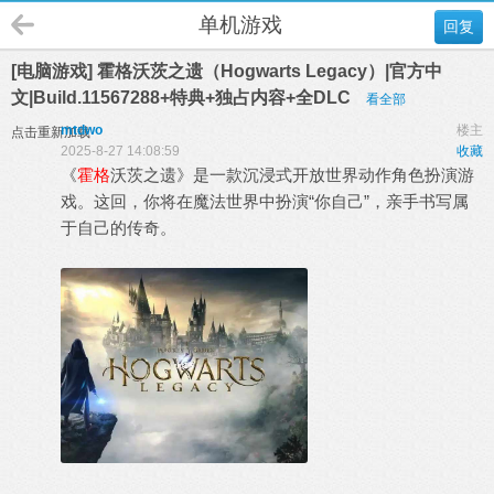
单机游戏
回复
[电脑游戏] 霍格沃茨之遗（Hogwarts Legacy）|官方中
文|Build.11567288+特典+独占内容+全DLC
看全部
mtdwo
楼主
点击重新加载
2025-8-27 14:08:59
收藏
《
霍格
沃茨之遗》是一款沉浸式开放世界动作角色扮演游
戏。这回，你将在魔法世界中扮演“你自己”，亲手书写属
于自己的传奇。