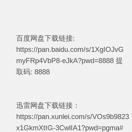
百度网盘下载链接:
https://pan.baidu.com/s/1XgIOJvG
myFRp4VbP8-eJkA?pwd=8888
提
取码: 8888
迅雷网盘下载链接：
https://pan.xunlei.com/s/VOs9b9823
x1GkmXtIG-3CwlIA1?pwd=pgma#