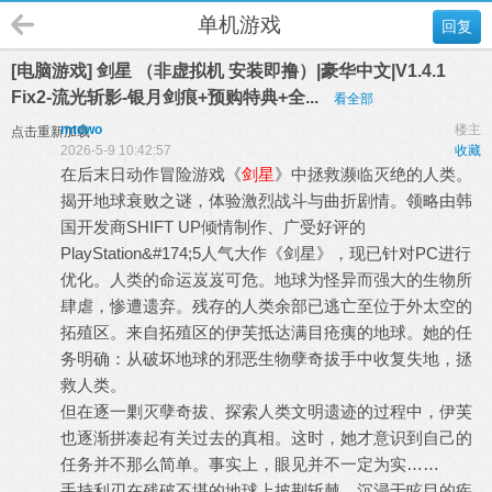
单机游戏
回复
[电脑游戏] 剑星 （非虚拟机 安装即撸）|豪华中文|V1.4.1
Fix2-流光斩影-银月剑痕+预购特典+全...
看全部
mtdwo
楼主
点击重新加载
2026-5-9 10:42:57
收藏
在后末日动作冒险游戏《
剑星
》中拯救濒临灭绝的人类。
揭开地球衰败之谜，体验激烈战斗与曲折剧情。领略由韩
国开发商SHIFT UP倾情制作、广受好评的
PlayStation&#174;5人气大作《剑星》，现已针对PC进行
优化。人类的命运岌岌可危。地球为怪异而强大的生物所
肆虐，惨遭遗弃。残存的人类余部已逃亡至位于外太空的
拓殖区。来自拓殖区的伊芙抵达满目疮痍的地球。她的任
务明确：从破坏地球的邪恶生物孽奇拔手中收复失地，拯
救人类。
但在逐一剿灭孽奇拔、探索人类文明遗迹的过程中，伊芙
也逐渐拼凑起有关过去的真相。这时，她才意识到自己的
任务并不那么简单。事实上，眼见并不一定为实……
手持利刃在残破不堪的地球上披荆斩棘，沉浸于眩目的疾