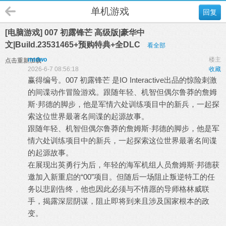
单机游戏
回复
[电脑游戏] 007 初露锋芒 高级版|豪华中
文|Build.23531465+预购特典+全DLC
看全部
mtdwo
楼主
点击重新加载
2026-6-7 08:56:18
收藏
赢得编号。007 初露锋芒 是IO Interactive出品的惊险刺激
的间谍动作冒险游戏。跟随年轻、机智但偶尔鲁莽的詹姆
斯·邦德的脚步，他是军情六处训练项目中的新兵，一起探
索这位世界最著名间谍的起源故事。
跟随年轻、机智但偶尔鲁莽的詹姆斯·邦德的脚步，他是军
情六处训练项目中的新兵，一起探索这位世界最著名间谍
的起源故事。
在展现出英勇行为后，年轻的海军机组人员詹姆斯·邦德获
邀加入新重启的“00”项目。但随后一场阻止叛逆特工的任
务以悲剧告终，他也因此必须与不情愿的导师格林威联
手，揭露深层阴谋，阻止即将到来且涉及国家根本的政
变。