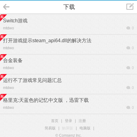
下载
Switch游戏
mtdwo
0
打开游戏提示steam_api64.dll的解决方法
mtdwo
0
合金装备
mtdwo
0
运行不了游戏常见问题汇总
mtdwo
0
格里克:天蓝色的记忆中文版 ，迅雷下载
mtdwo
0
首页
|
登录
|
注册
简易版
|
触屏版
|
电脑版
|
© Comsenz Inc.